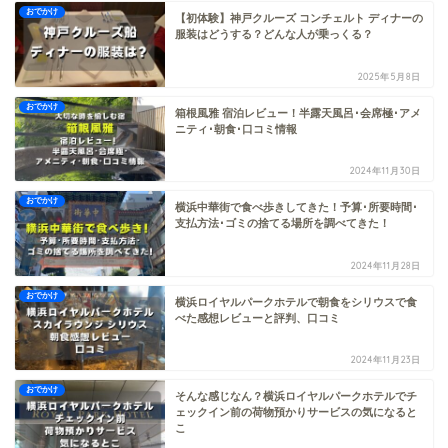
おでかけ
【初体験】神戸クルーズ コンチェルト ディナーの
服装はどうする？どんな人が乗っくる？
2025年5月8日
おでかけ
箱根風雅 宿泊レビュー！半露天風呂･会席極･アメ
ニティ･朝食･口コミ情報
2024年11月30日
おでかけ
横浜中華街で食べ歩きしてきた！予算･所要時間･
支払方法･ゴミの捨てる場所を調べてきた！
2024年11月28日
おでかけ
横浜ロイヤルパークホテルで朝食をシリウスで食
べた感想レビューと評判、口コミ
2024年11月23日
おでかけ
そんな感じなん？横浜ロイヤルパークホテルでチ
ェックイン前の荷物預かりサービスの気になると
こ