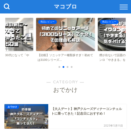
マコブロ
商品レビュー
商品レビュー
に】30代になって「や
【比較】ソニッケアー種類多すぎ！初めて
煙が出ないで話題のイ
..
は3100シリーズ...
ンロ「やきまる」を...
― CATEGORY ―
おでかけ
おでかけ
【大人デート】神戸クルーズディナーコンチェル
トに乗ってきた！記念日におすすめ！
2025年5月11日