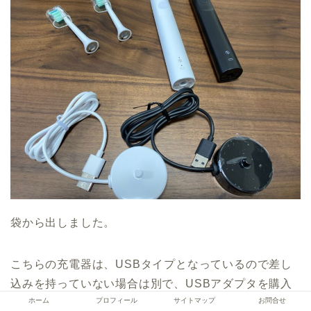
袋から出しました。
こちらの充電器は、USBタイプとなっているので差し
込みを持っていない場合は別で、USBアダプタを購入
ホーム
プロフィール
サイトマップ
お問合せ
する必要があるので注意して下さい。