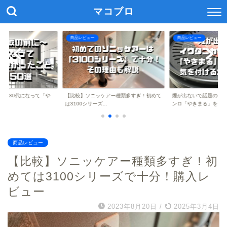
マコブロ
商品レビュー
商品レビュー
アー種類多すぎ！初めて
煙が出ないで話題のイワタニのカセットコ
【アマゾン】インドア
.
ンロ「やきまる」を...
アのススメ！部屋の...
商品レビュー
【比較】ソニッケアー種類多すぎ！初
めては3100シリーズで十分！購入レ
ビュー
2023年8月20日
/
2025年3月4日