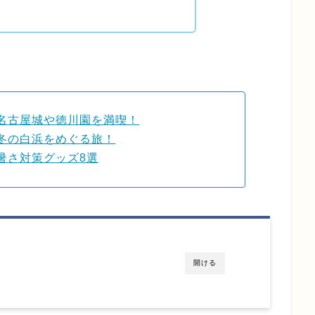
名古屋城や徳川園を満喫！
冬の白浜をめぐる旅！
暑さ対策グッズ8選
開ける