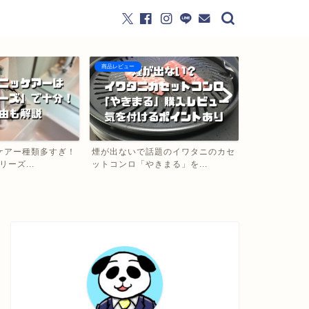
商品レビュー
商品レビュー
ケアー種類多すぎ！
煙が出ないで話題のイワタニのカセ
【アマゾン】
リーズ...
ットコンロ「やきまる」を...
ィチェアのスス