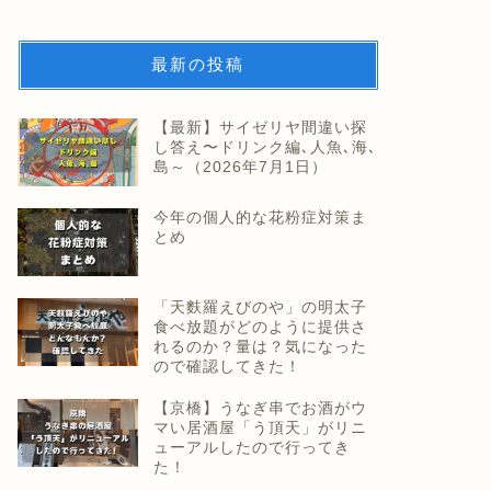
最新の投稿
【最新】サイゼリヤ間違い探
し答え〜ドリンク編､人魚､海､
島～（2026年7月1日）
今年の個人的な花粉症対策ま
とめ
「天麩羅えびのや」の明太子
食べ放題がどのように提供さ
れるのか？量は？気になった
ので確認してきた！
【京橋】うなぎ串でお酒がウ
マい居酒屋「う頂天」がリニ
ューアルしたので行ってき
た！