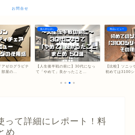
お問合せ
個人的な話し
商品レビュー
ドアゼログラビテ
【人生後半戦の前に】30代になっ
【比較】ソニッ
屋の...
て「やめて」良かったこと...
初めては3100シ
使って詳細にレポート！料
とめ