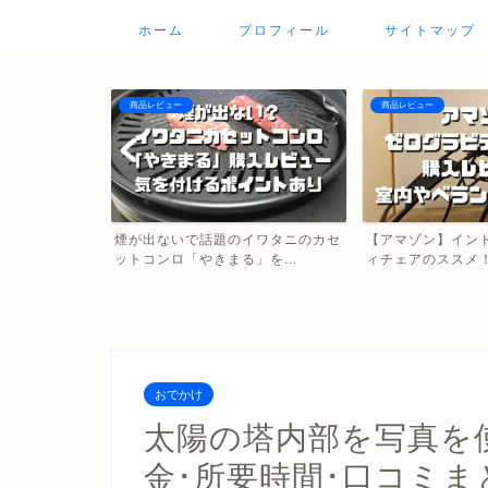
ホーム
プロフィール
サイトマップ
商品レビュー
商品レビュー
ー種類多すぎ！
煙が出ないで話題のイワタニのカセ
【アマゾン】イン
...
ットコンロ「やきまる」を...
ィチェアのススメ！部
おでかけ
太陽の塔内部を写真を
金･所要時間･口コミま