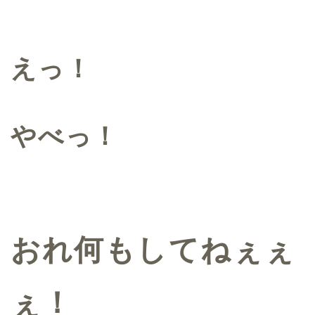
えっ！
やべっ！
おれ何もしてねぇぇ
ぇ！