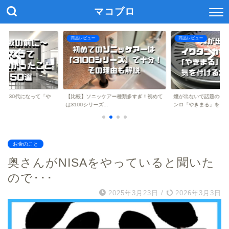
マコブロ
商品レビュー
商品レビュー
に】30代になって「や
【比較】ソニッケアー種類多すぎ！初めて
煙が出ないで話題のイ
..
は3100シリーズ...
ンロ「やきまる」を...
お金のこと
奥さんがNISAをやっていると聞いた
ので･･･
2025年3月23日
/
2026年3月3日