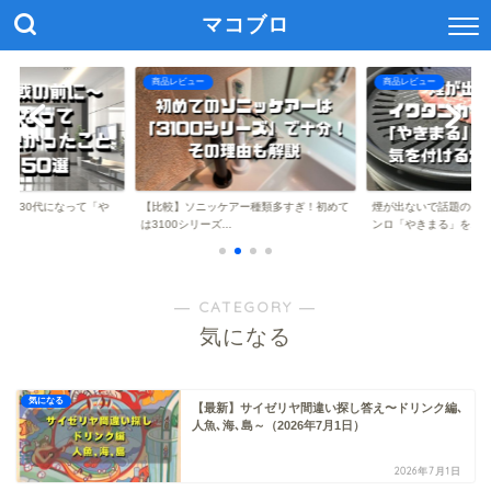
マコブロ
商品レビュー
商品レビュー
に】30代になって「や
【比較】ソニッケアー種類多すぎ！初めて
煙が出ないで話題のイ
..
は3100シリーズ...
ンロ「やきまる」を...
― CATEGORY ―
気になる
気になる
【最新】サイゼリヤ間違い探し答え〜ドリンク編､
人魚､海､島～（2026年7月1日）
2026年7月1日